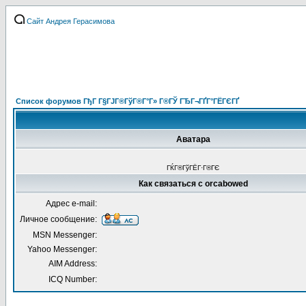
Сайт Андрея Герасимова
Список форумов ГђГ Г§ГЈГ®ГўГ®Г°Г» Г®ГЎ ГЂГ¬ГҐГ°ГЁГЄГҐ
Аватара
ГЌГ®ГўГЁГ·Г®ГЄ
Как связаться с orcabowed
Адрес e-mail:
Личное сообщение:
MSN Messenger:
Yahoo Messenger:
AIM Address:
ICQ Number: