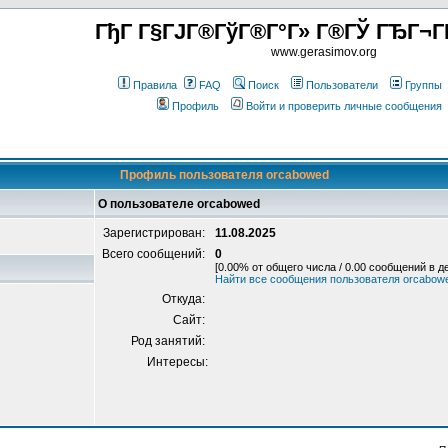
ГђГ Г§ГЈГ®ГўГ®Г°Г» Г®ГЎ ГЂГ¬Г
www.gerasimov.org
Правила
FAQ
Поиск
Пользователи
Группы
Профиль
Войти и проверить личные сообщения
Профиль пользователя orcabowed
О пользователе orcabowed
Зарегистрирован:
11.08.2025
Всего сообщений:
0
[0.00% от общего числа / 0.00 сообщений в д
Найти все сообщения пользователя orcabow
Откуда:
Сайт:
Род занятий:
Интересы: