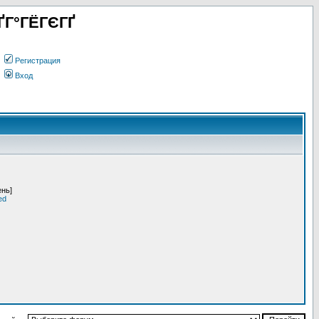
ҐГ°ГЁГЄГҐ
Регистрация
Вход
ень]
ed