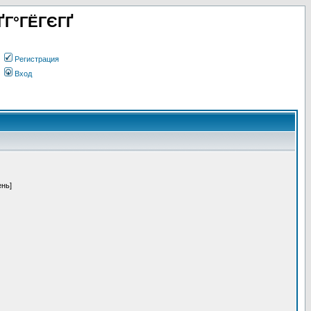
ҐГ°ГЁГЄГҐ
Регистрация
Вход
ень]