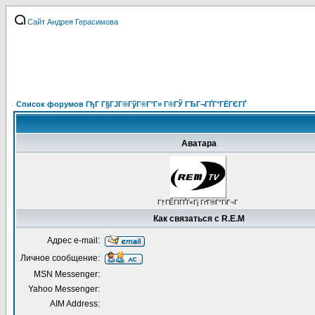
Сайт Андрея Герасимова
Список форумов ГђГ Г§ГЈГ®ГўГ®Г°Г» Г®ГЎ ГЂГ¬ГҐГ°ГЁГЄГҐ
Аватара
Г†ГЁГІГҐГ«Гј ГґГ®Г°ГіГ¬Г
Как связаться с R.E.M
Адрес e-mail:
Личное сообщение:
MSN Messenger:
Yahoo Messenger:
AIM Address: