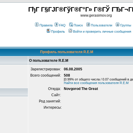
ГђГ Г§ГЈГ®ГўГ®Г°Г» Г®ГЎ ГЂГ¬Г
www.gerasimov.org
Правила
FAQ
Поиск
Пользователи
Группы
Профиль
Войти и проверить личные сообщения
Профиль пользователя R.E.M
О пользователе R.E.M
Зарегистрирован:
06.08.2005
Всего сообщений:
508
[0.99% от общего числа / 0.07 сообщений в д
Найти все сообщения пользователя R.E.M
Откуда:
Novgorod The Great
Сайт:
Род занятий:
Интересы: