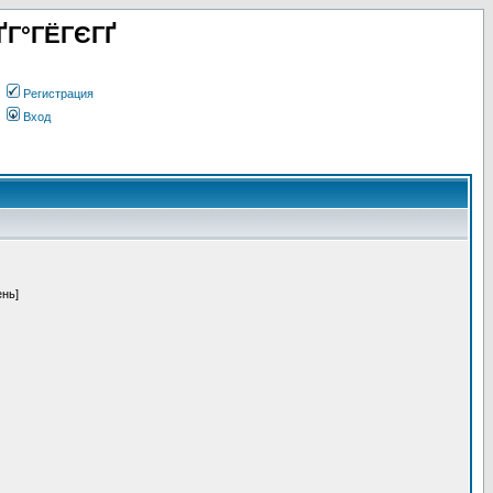
ҐГ°ГЁГЄГҐ
Регистрация
Вход
ень]