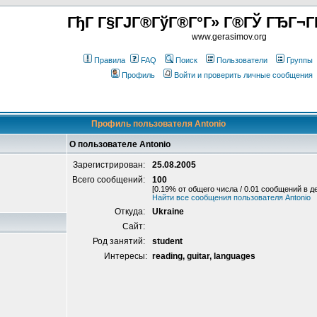
ГђГ Г§ГЈГ®ГўГ®Г°Г» Г®ГЎ ГЂГ¬Г
www.gerasimov.org
Правила
FAQ
Поиск
Пользователи
Группы
Профиль
Войти и проверить личные сообщения
Профиль пользователя Antonio
О пользователе Antonio
Зарегистрирован:
25.08.2005
Всего сообщений:
100
[0.19% от общего числа / 0.01 сообщений в д
Найти все сообщения пользователя Antonio
Откуда:
Ukraine
Сайт:
Род занятий:
student
Интересы:
reading, guitar, languages