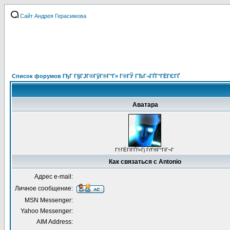
Сайт Андрея Герасимова
Список форумов ГђГ Г§ГЈГ®ГўГ®Г°Г» Г®ГЎ ГЂГ¬ГҐГ°ГЁГЄГҐ
Аватара
Г†ГЁГІГҐГ«Гј ГґГ®Г°ГіГ¬Г
Как связаться с Antonio
Адрес e-mail:
Личное сообщение:
MSN Messenger:
Yahoo Messenger:
AIM Address: