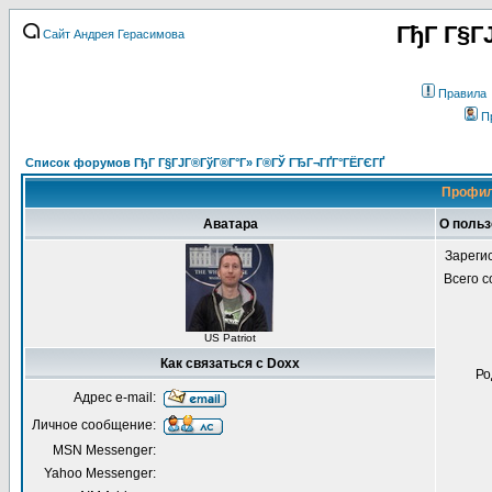
ГђГ Г§Г
Сайт Андрея Герасимова
Правила
П
Список форумов ГђГ Г§ГЈГ®ГўГ®Г°Г» Г®ГЎ ГЂГ¬ГҐГ°ГЁГЄГҐ
Профил
Аватара
О польз
Зареги
Всего 
US Patriot
Как связаться с Doxx
Ро
Адрес e-mail:
Личное сообщение:
MSN Messenger:
Yahoo Messenger: