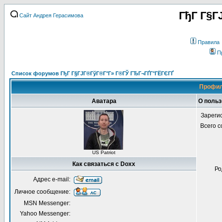
ГђГ Г§Г
Сайт Андрея Герасимова
Правила
П
Список форумов ГђГ Г§ГЈГ®ГўГ®Г°Г» Г®ГЎ ГЂГ¬ГҐГ°ГЁГЄГҐ
Профил
Аватара
О польз
Зареги
Всего 
US Patriot
Как связаться с Doxx
Ро
Адрес e-mail:
Личное сообщение:
MSN Messenger:
Yahoo Messenger: