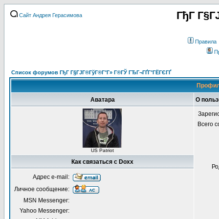
ГђГ Г§Г
Сайт Андрея Герасимова
Правила
П
Список форумов ГђГ Г§ГЈГ®ГўГ®Г°Г» Г®ГЎ ГЂГ¬ГҐГ°ГЁГЄГҐ
Профил
Аватара
О польз
Зареги
Всего 
US Patriot
Как связаться с Doxx
Ро
Адрес e-mail:
Личное сообщение:
MSN Messenger:
Yahoo Messenger: