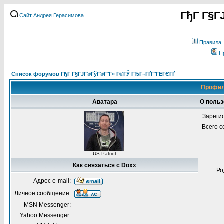
ГђГ Г§Г
Сайт Андрея Герасимова
Правила
П
Список форумов ГђГ Г§ГЈГ®ГўГ®Г°Г» Г®ГЎ ГЂГ¬ГҐГ°ГЁГЄГҐ
Профил
Аватара
О польз
Зареги
Всего 
US Patriot
Как связаться с Doxx
Ро
Адрес e-mail:
Личное сообщение:
MSN Messenger:
Yahoo Messenger: