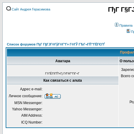
ГђГ Г§Г
Сайт Андрея Герасимова
Правила
П
Список форумов ГђГ Г§ГЈГ®ГўГ®Г°Г» Г®ГЎ ГЂГ¬ГҐГ°ГЁГЄГҐ
Профил
Аватара
О польз
Зареги
Г†ГЁГІГҐГ«Гј ГґГ®Г°ГіГ¬Г
Всего 
Как связаться с anuta
Адрес e-mail:
Личное сообщение:
Ро
MSN Messenger:
Yahoo Messenger:
AIM Address:
ICQ Number: