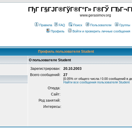
ГђГ Г§ГЈГ®ГўГ®Г°Г» Г®ГЎ ГЂГ¬Г
www.gerasimov.org
Правила
FAQ
Поиск
Пользователи
Группы
Профиль
Войти и проверить личные сообщения
Профиль пользователя Student
О пользователе Student
Зарегистрирован:
20.10.2003
Всего сообщений:
27
[0.05% от общего числа / 0.00 сообщений в д
Найти все сообщения пользователя Student
Откуда:
Сайт:
Род занятий:
Интересы: