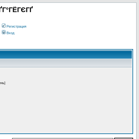
ҐГ°ГЁГЄГҐ
Регистрация
Вход
ень]