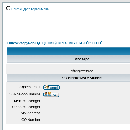
Сайт Андрея Герасимова
Список форумов ГђГ Г§ГЈГ®ГўГ®Г°Г» Г®ГЎ ГЂГ¬ГҐГ°ГЁГЄГҐ
Аватара
ГЌГ®ГўГЁГ·Г®ГЄ
Как связаться с Student
Адрес e-mail:
Личное сообщение:
MSN Messenger:
Yahoo Messenger:
AIM Address:
ICQ Number: