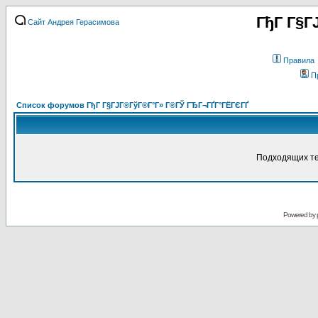
ГђГ Г§Г
Сайт Андрея Герасимова
Правила
П
Список форумов ГђГ Г§ГЈГ®ГўГ®Г°Г» Г®ГЎ ГЂГ¬ГҐГ°ГЁГЄГҐ
Подходящих те
Powered by