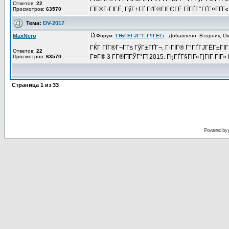
Ответов:
22
ГЇГ®Г·ГІГЁ, ГўГ±ГҐ ГґГ®ГІГЄГЁ ГЇГҐГ°ГҐГ¤ГҐГ
Просмотров:
63570
Тема:
DV-2017
MaxNero
Форум:
ГЊГЁГЈГ°Г Г¶ГЁГї
Добавлено: Вторник, Ок
ГЌГ ГЇГ®Г¬Г­Гѕ ГўГ±ГҐГ¬, Г·ГІГ® Г°ГҐГЈГЁГ±ГІГ
Ответов:
22
Г¤Г® 3 Г­Г®ГїГЎГ°Гї 2015. ГђГҐГ§ГіГ«ГјГІГ ГІГ» Г
Просмотров:
63570
Страница
1
из
33
Powered by