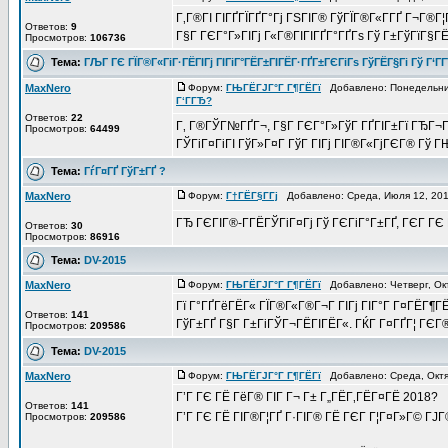
Г‚Г®ГІ ГІГҐГЇГҐГ°Гј ГЅГІГ® ГўГЇГ®Г«Г­ГҐ Г¬Г®Г¦Г
Ответов:
9
Г§Г ГЄГ°Г»ГІГј Г«Г®ГІГІГҐГ°ГҐГѕ Гў Г±ГўГїГ§ГЁ
Просмотров:
106736
Тема:
ГЉГ ГЄ ГЇГ®Г«ГіГ·ГЁГІГј ГІГіГ°ГЁГ±ГІГЁГ·ГҐГ±ГЄГіГѕ ГўГЁГ§Гі Гў Г‘Г
MaxNero
Форум:
ГЊГЁГЈГ°Г Г¶ГЁГї
Добавлено: Понедельник
Г‘ГГЂ?
Ответов:
22
Г‚ Г®ГЎГ№ГҐГ¬, Г§Г ГЄГ°Г»ГўГ ГҐГІГ±Гї ГЂГ¬ГҐ
Просмотров:
64499
ГЎГіГ¤ГіГІ ГўГ»Г¤Г ГўГ ГІГј ГІГ®Г«ГјГЄГ® Гў Г
Тема:
ГѓГ¤ГҐ ГўГ±ГҐ ?
MaxNero
Форум:
Г†ГЁГ§Г­Гј
Добавлено: Среда, Июля 12, 20
ГЂ ГЄГІГ®-Г­ГЁГЎГіГ¤Гј Гў ГЄГіГ°Г±ГҐ, ГЄГ Г
Ответов:
30
Просмотров:
86916
Тема:
DV-2015
MaxNero
Форум:
ГЊГЁГЈГ°Г Г¶ГЁГї
Добавлено: Четверг, Ок
Гї Г°ГҐГёГЁГ« ГЇГ®Г«Г®Г¬Г ГІГј ГІГ°Г Г¤ГЁГ¶ГЁ
Ответов:
141
ГўГ±ГҐ Г§Г Г±ГіГЎГ¬ГЁГІГЁГ«. ГЌГ Г¤ГҐГ¦ ГЄГ®Г­
Просмотров:
209586
Тема:
DV-2015
MaxNero
Форум:
ГЊГЁГЈГ°Г Г¶ГЁГї
Добавлено: Среда, Октя
Г’Г ГЄ ГЁ ГёГ® ГІГ Г¬ Г± Г„ГЁГ‚ГЁГ¤ГЁ 2018?
Ответов:
141
Г’Г ГЄ ГЁ ГІГ®Г¦ГҐ Г·ГІГ® ГЁ ГЄГ Г¦Г¤Г»Г© ГЈ
Просмотров:
209586