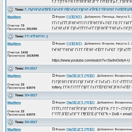
Г‚Г Г¦Г­Г® Г® ГґГ®ГІГ®ГЈГ°Г ГґГЁГїГµ Г‚ ГЅГІГ®
Тема:
Г‚ ГђГ®Г±Г±ГЁГЁ Г±Г«ГіГ·ГЁГ«Г±Гї Г§Г®Г¬ГЎГЁ-Г ГЇГ®ГЄГ Г«ГЁГЇГ±Г
MaxNero
Форум:
Г†ГЁГ§Г­Гј
Добавлено: Пятница, Августа 5,
Г­Гі Г±ГҐГЈГ®Г¤Г­Гї Гї ГЇГ®Г­ГїГ« ГЄГ ГЄ Г­Г Г
Ответов:
72
Г±Г®Г±ГІГ ГўГ«ГҐГ­Г­Г»ГҐ ГўГ®ГЇГ°Г®Г±Г» ГіГ¦ГҐ
Просмотров:
201356
Тема:
Г‘Г¬ГҐГёГ­Г®! :)
MaxNero
Форум:
Г†ГЁГ§Г­Гј
Добавлено: Вторник, Августа 2,
Г•Г®Г°Г®ГёГ Гї Г­Г ГЇГ®Г¬ГЁГ­Г Г«ГЄГ ГўГ±ГҐГ¬
Ответов:
1416
Просмотров:
1618396
https://www.youtube.com/watch?v=SwImOofyA-U
Тема:
DV-2017
MaxNero
Форум:
ГЊГЁГЈГ°Г Г¶ГЁГї
Добавлено: Воскресенье
Гї ГўГ®ГІ ГІГіГІ Г§Г Г¤ГіГ¬Г Г«Г±Гї - Гі Г¬ГҐГ
Ответов:
22
lottery, Г­Г® Гї Г­ГҐ Г§Г­Г Гѕ Г­ГЁГЄГ®ГЈГ® Г«ГЁГ
Просмотров:
63570
Тема:
DV-2017
MaxNero
Форум:
ГЊГЁГЈГ°Г Г¶ГЁГї
Добавлено: Воскресенье
Г­ГҐГІ, Г­ГҐ Г®ГЎГїГ§Г ГІГҐГ«ГјГ­Г®. Г’Г Г¬ Г­Гі
Ответов:
22
Г°ГҐГЈГЁГ±ГІГ°Г Г¶ГЁГЁ (Г”Г€ГЋ + DoB + email)
Просмотров:
63570
Тема:
DV-2017
MaxNero
Форум:
ГЊГЁГЈГ°Г Г¶ГЁГї
Добавлено: Воскресенье