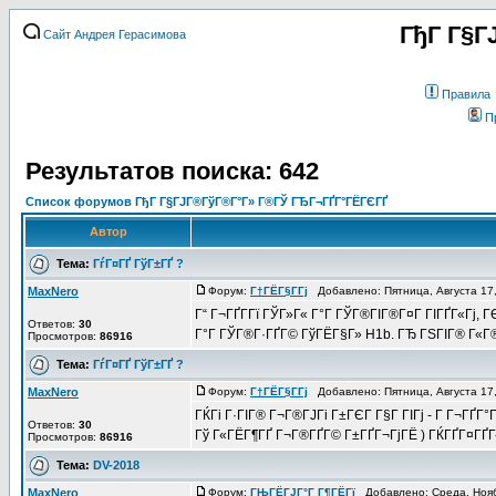
ГђГ Г§Г
Сайт Андрея Герасимова
Правила
П
Результатов поиска: 642
Список форумов ГђГ Г§ГЈГ®ГўГ®Г°Г» Г®ГЎ ГЂГ¬ГҐГ°ГЁГЄГҐ
Автор
Тема:
ГѓГ¤ГҐ ГўГ±ГҐ ?
MaxNero
Форум:
Г†ГЁГ§Г­Гј
Добавлено: Пятница, Августа 17
Г“ Г¬ГҐГ­Гї ГЎГ»Г« Г°Г ГЎГ®ГІГ®Г¤Г ГІГҐГ«Гј, 
Ответов:
30
Г°Г ГЎГ®Г·ГҐГ© ГўГЁГ§Г» H1b. ГЂ ГЅГІГ® Г«Г®Г
Просмотров:
86916
Тема:
ГѓГ¤ГҐ ГўГ±ГҐ ?
MaxNero
Форум:
Г†ГЁГ§Г­Гј
Добавлено: Пятница, Августа 17
ГЌГі Г·ГІГ® Г¬Г®ГЈГі Г±ГЄГ Г§Г ГІГј - Г Г¬ГҐГ
Ответов:
30
Гў Г«ГЁГ¶ГҐ Г¬Г®ГҐГ© Г±ГҐГ¬ГјГЁ ) ГЌГҐГ¤ГҐГ«Гї 
Просмотров:
86916
Тема:
DV-2018
MaxNero
Форум:
ГЊГЁГЈГ°Г Г¶ГЁГї
Добавлено: Среда, Нояб