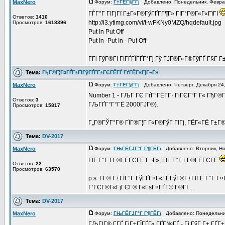
MaxNero
Форум:
Г†ГЁГ§Г­Гј
Добавлено: Понедельник, Февра
ГЃГ°Г ГІГјГї Г±Г«Г®ГўГҐГ­Г¶Г» ГІГ°Г®Г«Г«ГїГІ
Ответов:
1416
http://i3.ytimg.com/vi/t-wFKNy0MZQ/hqdefault.jpg
Просмотров:
1618396
Put In Put Off
Put In -Put In - Put Off
Г­Гі ГўГ®ГІ ГІГҐГЇГҐГ°Гј Гў ГЈГ®Г«Г®ГўГҐ Г§Г Г±Г
Тема:
ГђГ®Г¦Г¤ГҐГ±ГІГўГҐГ­Г±ГЄГЁГҐ ГґГЁГ«ГјГ¬Г»
MaxNero
Форум:
Г†ГЁГ§Г­Гј
Добавлено: Четверг, Декабря 24
Number 1 - ГЉГ ГЄ ГѓГ°ГЁГ­Г· ГіГЄГ°Г Г« ГђГ
Ответов:
3
ГЉГҐГ°Г°ГЁ 2000ГЈГ®).
Просмотров:
15817
Г„Г®ГЎГ°Г® ГЇГ®Г¦Г Г«Г®ГўГ ГІГј, ГЁГ«ГЁ Г±Г®Г
Тема:
DV-2017
MaxNero
Форум:
ГЊГЁГЈГ°Г Г¶ГЁГї
Добавлено: Вторник, Но
ГЇГ Г°Г Г­Г®ГЁГЄГЁ Г¬Г», ГЇГ Г°Г Г­Г®ГЁГЄГЁ
Ответов:
22
Просмотров:
63570
p.s. Г­Г® Г±ГЇГ°Г ГўГҐГ¤Г«ГЁГўГ®Г±ГІГЁ Г°Г Г
Г‘ГЄГ®Г«ГјГЄГ® Г«ГѕГ¤ГҐГ© Г®ГІ ...
Тема:
DV-2017
MaxNero
Форум:
ГЊГЁГЈГ°Г Г¶ГЁГї
Добавлено: Понедельник
ГЉГІГ® Г­ГҐ ГіГ±ГЇГҐГ« ГҐГ№ГҐ - Гі ГўГ Г± ГҐГ±Г