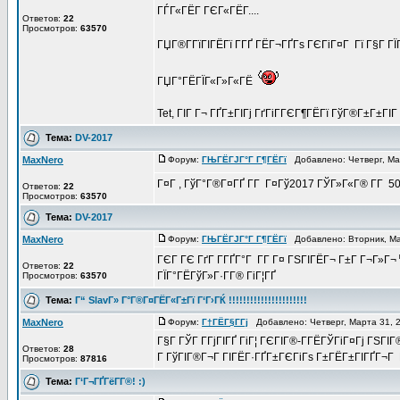
ГЃГ«ГЁГ­ ГЄГ«ГЁГ­....
Ответов:
22
Просмотров:
63570
ГЏГ®Г­ГїГІГЁГї Г­ГҐ ГЁГ¬ГҐГѕ ГЄГіГ¤Г Гї Г§Г Г
ГЏГ°ГЁГЇГ«Г»Г«ГЁ
Tet, ГІГ Г¬ ГҐГ±ГІГј ГґГіГ­ГЄГ¶ГЁГї ГўГ®Г±Г±ГІГ Г
Тема:
DV-2017
MaxNero
Форум:
ГЊГЁГЈГ°Г Г¶ГЁГї
Добавлено: Четверг, Ма
Г¤Г , ГўГ°Г®Г¤ГҐ Г­Г Г¤Гў2017 ГЎГ»Г«Г® Г­Г 5
Ответов:
22
Просмотров:
63570
Тема:
DV-2017
MaxNero
Форум:
ГЊГЁГЈГ°Г Г¶ГЁГї
Добавлено: Вторник, Ма
ГЄГ ГЄ ГґГ Г­ГҐГ°Г Г­Г Г¤ ГЅГІГЁГ¬ Г±Г Г¬Г»Г¬
Ответов:
22
ГЇГ°ГЁГўГ»Г·Г­Г® ГіГ¦ГҐ
Просмотров:
63570
Тема:
Г“ SlavГ» Г°Г®Г¤ГЁГ«Г±Гї Г‘Г›ГЌ !!!!!!!!!!!!!!!!!!!!!!
MaxNero
Форум:
Г†ГЁГ§Г­Гј
Добавлено: Четверг, Марта 31, 
Г§Г ГЎГ Г­ГјГІГҐ ГіГ¦ ГЄГІГ®-Г­ГЁГЎГіГ¤Гј ГЅГІГ
Ответов:
28
Г ГўГІГ®Г¬Г ГІГЁГ·ГҐГ±ГЄГіГѕ Г±ГЁГ±ГІГҐГ¬Г Г¤Г
Просмотров:
87816
Тема:
Г‘Г¬ГҐГёГ­Г®! :)