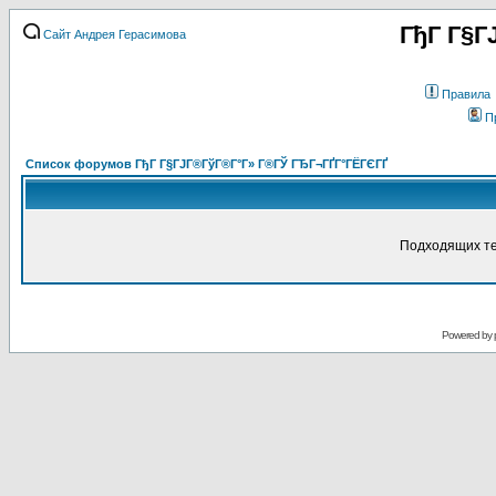
ГђГ Г§Г
Сайт Андрея Герасимова
Правила
П
Список форумов ГђГ Г§ГЈГ®ГўГ®Г°Г» Г®ГЎ ГЂГ¬ГҐГ°ГЁГЄГҐ
Подходящих те
Powered by