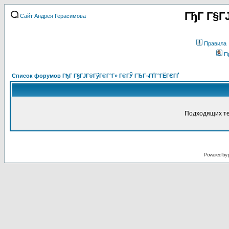
ГђГ Г§Г
Сайт Андрея Герасимова
Правила
П
Список форумов ГђГ Г§ГЈГ®ГўГ®Г°Г» Г®ГЎ ГЂГ¬ГҐГ°ГЁГЄГҐ
Подходящих те
Powered by