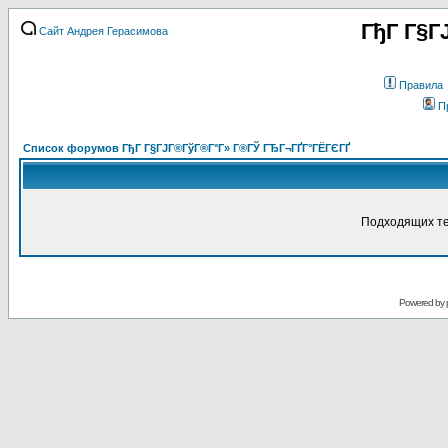
ГђГ Г§Г
Сайт Андрея Герасимова
Правила
П
Список форумов ГђГ Г§ГЈГ®ГўГ®Г°Г» Г®ГЎ ГЂГ¬ГҐГ°ГЁГЄГҐ
Подходящих те
Powered by