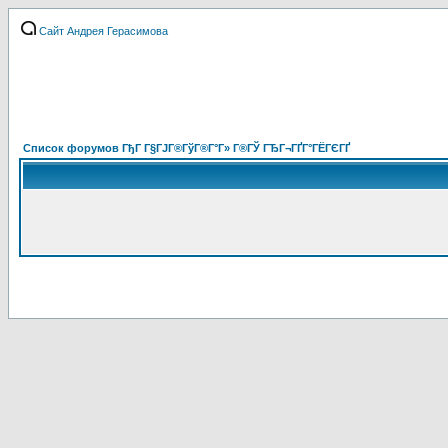
Сайт Андрея Герасимова
Список форумов ГђГ Г§ГЈГ®ГўГ®Г°Г» Г®ГЎ ГЂГ¬ГҐГ°ГЁГЄГҐ