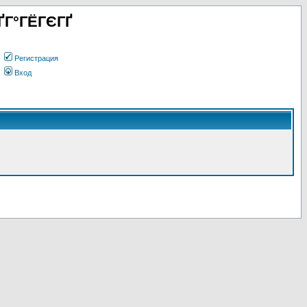
ҐГ°ГЁГЄГҐ
Регистрация
Вход