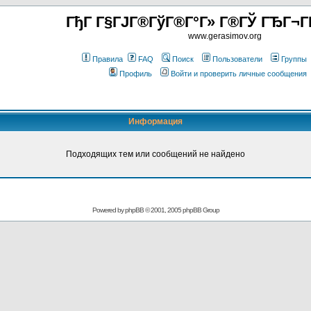
ГђГ Г§ГЈГ®ГўГ®Г°Г» Г®ГЎ ГЂГ¬Г
www.gerasimov.org
Правила
FAQ
Поиск
Пользователи
Группы
Профиль
Войти и проверить личные сообщения
Информация
Подходящих тем или сообщений не найдено
Powered by
phpBB
© 2001, 2005 phpBB Group