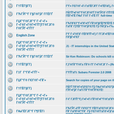
Г†ГЁГ§Г­Гј
Г’Г» ГЄГ®Г¬Гі Г±ГЁГЈГ­Г Г«ГЁГёГј, Г
ГЌГҐГ¤Г®Г°Г®ГЈГ®ГҐ Г®ГЎГіГ·ГҐГ­ГЁ
ГЋГЎГ°Г Г§Г®ГўГ Г­ГЁГҐ
ГЁГ«ГЁ ГЊГ Г©Г Г¬ГЁ Г­Г full-time
ГЏГ°Г®ГЈГ°Г Г¬Г¬Г»
ГЋГІГЄГ°Г»ГІГ»ГҐ ГЇГ®Г§ГЁГ¶ГЁГЁ 
Г¬Г®Г«Г®Г¤ГҐГ¦Г­Г®ГЈГ®
Г±ГІГ Г¦ГЁГ°Г®ГўГЄГЁ Гў ГЌГјГѕ-Г
Г®ГЎГ¬ГҐГ­Г
Г‘Г Г¬Г®ГіГ·ГЁГІГҐГ«Гј Г Г­ГЈГ«ГЁ
English Zone
ГїГ§Г»ГЄГ
ГЏГ°Г®ГЈГ°Г Г¬Г¬Г»
Г¬Г®Г«Г®Г¤ГҐГ¦Г­Г®ГЈГ®
J1 - IT internships in the United Sta
Г®ГЎГ¬ГҐГ­Г
ГЋГЎГ°Г Г§Г®ГўГ Г­ГЁГҐ
Sir Ken Robinson: Do schools kill cr
Г†ГЁГ§Г­Гј
Г‚Г®ГЇГ°Г®Г± ГЇГ® Г­Г Г«Г®ГЈГ Г¬ (R
Г‡Г Г°ГіГ«ГҐГ¬
Г’ГҐГ±ГІ: Subaru Forester 2.0 2008
ГЏГ°Г® ГЄГ®Г¬ГЇГ»
Search for copies of your page on 
ГЌГҐ ГІГ®Г«ГјГЄГ® Гў ГЊГ®Г±ГЄГў
Г†ГЁГ§Г­Гј
ГЎГ»ГўГ ГѕГІ ГЇГ°Г®ГЎГЄГЁ!
ГЏГ°Г®ГЈГ°Г Г¬Г¬Г»
Г¬Г®Г«Г®Г¤ГҐГ¦Г­Г®ГЈГ®
Г‹Г ГЈГҐГ°Гј Г¤Г«Гї ГЇГ®Г¤Г°Г®Г±ГІ
Г®ГЎГ¬ГҐГ­Г
ГЋГЎГ¬ГҐГ­ ГіГЄГ°Г ГЁГ­Г±ГЄГ®ГЈГ®
ГЊГЁГЈГ°Г Г¶ГЁГї
ГЇГ Г±ГЇГ®Г°ГІГ Гў ГЄГ®Г­Г±ГіГ«ГјГ±Г