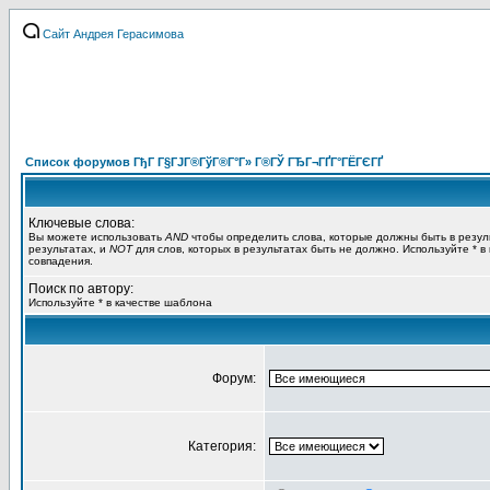
Сайт Андрея Герасимова
Список форумов ГђГ Г§ГЈГ®ГўГ®Г°Г» Г®ГЎ ГЂГ¬ГҐГ°ГЁГЄГҐ
Ключевые слова:
Вы можете использовать
AND
чтобы определить слова, которые должны быть в резул
результатах, и
NOT
для слов, которых в результатах быть не должно. Используйте * в
совпадения.
Поиск по автору:
Используйте * в качестве шаблона
Форум:
Категория: