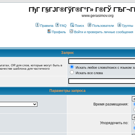
ГђГ Г§ГЈГ®ГўГ®Г°Г» Г®ГЎ ГЂГ¬Г
www.gerasimov.org
Правила
FAQ
Поиск
Пользователи
Группы
Профиль
Войти и проверить личные сообщения
Запрос
ьтатах,
OR
для слов, которые могут быть в
Искать любое слово/поиск с языком з
 качестве шаблона для частичного
Искать все слова
Параметры запроса
Время размещения:
Упорядочить по: