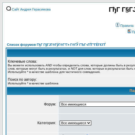
ГђГ Г§Г
Сайт Андрея Герасимова
Правила
П
Список форумов ГђГ Г§ГЈГ®ГўГ®Г°Г» Г®ГЎ ГЂГ¬ГҐГ°ГЁГЄГҐ
Ключевые слова:
Вы можете использовать
AND
чтобы определить слова, которые должны быть в резул
слов, которые могут быть в результатах, и
NOT
для слов, которых в результатах быть
Используйте * в качестве шаблона для частичного совпадения.
Поиск по автору:
Используйте * в качестве шаблона
Па
Форум:
Категория: