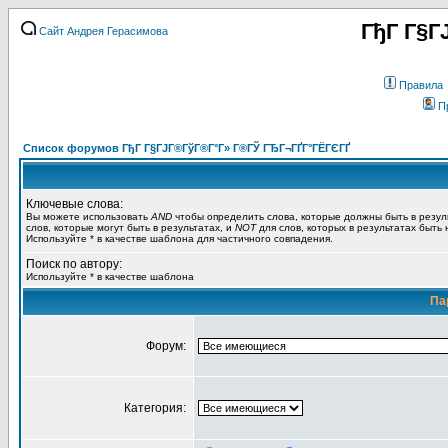
ГђГ Г§Г
Сайт Андрея Герасимова
Правила
П
Список форумов ГђГ Г§ГЈГ®ГўГ®Г°Г» Г®ГЎ ГЂГ¬ГҐГ°ГЁГЄГҐ
Ключевые слова:
Вы можете использовать
AND
чтобы определить слова, которые должны быть в резул
слов, которые могут быть в результатах, и
NOT
для слов, которых в результатах быть
Используйте * в качестве шаблона для частичного совпадения.
Поиск по автору:
Используйте * в качестве шаблона
Па
Форум:
Категория: