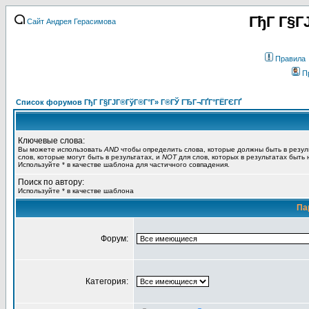
ГђГ Г§Г
Сайт Андрея Герасимова
Правила
П
Список форумов ГђГ Г§ГЈГ®ГўГ®Г°Г» Г®ГЎ ГЂГ¬ГҐГ°ГЁГЄГҐ
Ключевые слова:
Вы можете использовать
AND
чтобы определить слова, которые должны быть в резул
слов, которые могут быть в результатах, и
NOT
для слов, которых в результатах быть
Используйте * в качестве шаблона для частичного совпадения.
Поиск по автору:
Используйте * в качестве шаблона
Па
Форум:
Категория: