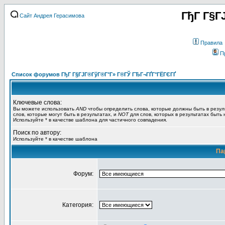
ГђГ Г§Г
Сайт Андрея Герасимова
Правила
П
Список форумов ГђГ Г§ГЈГ®ГўГ®Г°Г» Г®ГЎ ГЂГ¬ГҐГ°ГЁГЄГҐ
Ключевые слова:
Вы можете использовать
AND
чтобы определить слова, которые должны быть в резул
слов, которые могут быть в результатах, и
NOT
для слов, которых в результатах быть
Используйте * в качестве шаблона для частичного совпадения.
Поиск по автору:
Используйте * в качестве шаблона
Па
Форум:
Категория: