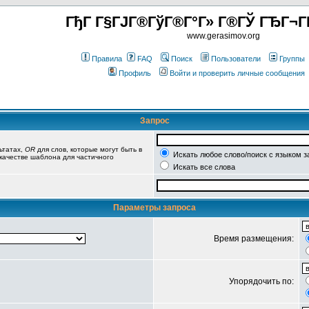
ГђГ Г§ГЈГ®ГўГ®Г°Г» Г®ГЎ ГЂГ¬Г
www.gerasimov.org
Правила
FAQ
Поиск
Пользователи
Группы
Профиль
Войти и проверить личные сообщения
Запрос
ьтатах,
OR
для слов, которые могут быть в
Искать любое слово/поиск с языком з
 качестве шаблона для частичного
Искать все слова
Параметры запроса
Время размещения:
Упорядочить по: