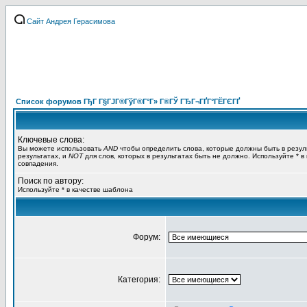
Сайт Андрея Герасимова
Список форумов ГђГ Г§ГЈГ®ГўГ®Г°Г» Г®ГЎ ГЂГ¬ГҐГ°ГЁГЄГҐ
Ключевые слова:
Вы можете использовать
AND
чтобы определить слова, которые должны быть в резул
результатах, и
NOT
для слов, которых в результатах быть не должно. Используйте * в
совпадения.
Поиск по автору:
Используйте * в качестве шаблона
Форум:
Категория: