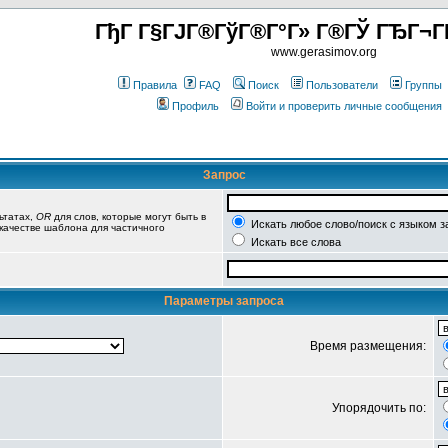
ГђГ Г§ГЈГ®ГўГ®Г°Г» Г®ГЎ ГЂГ¬Г
www.gerasimov.org
Правила
FAQ
Поиск
Пользователи
Группы
Профиль
Войти и проверить личные сообщения
Запрос
ьтатах,
OR
для слов, которые могут быть в
Искать любое слово/поиск с языком з
 качестве шаблона для частичного
Искать все слова
Параметры запроса
Время размещения:
Упорядочить по: