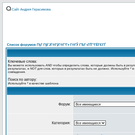
Сайт Андрея Герасимова
Список форумов ГђГ Г§ГЈГ®ГўГ®Г°Г» Г®ГЎ ГЂГ¬ГҐГ°ГЁГЄГҐ
Ключевые слова:
Вы можете использовать
AND
чтобы определить слова, которые должны быть в резул
результатах, и
NOT
для слов, которых в результатах быть не должно. Используйте * в
совпадения.
Поиск по автору:
Используйте * в качестве шаблона
Форум:
Категория: