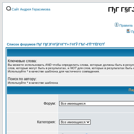
ГђГ Г§Г
Сайт Андрея Герасимова
Правила
П
Список форумов ГђГ Г§ГЈГ®ГўГ®Г°Г» Г®ГЎ ГЂГ¬ГҐГ°ГЁГЄГҐ
Ключевые слова:
Вы можете использовать
AND
чтобы определить слова, которые должны быть в резул
слов, которые могут быть в результатах, и
NOT
для слов, которых в результатах быть
Используйте * в качестве шаблона для частичного совпадения.
Поиск по автору:
Используйте * в качестве шаблона
Па
Форум:
Категория: