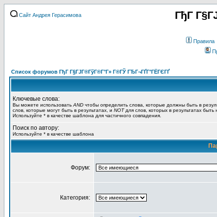
ГђГ Г§Г
Сайт Андрея Герасимова
Правила
П
Список форумов ГђГ Г§ГЈГ®ГўГ®Г°Г» Г®ГЎ ГЂГ¬ГҐГ°ГЁГЄГҐ
Ключевые слова:
Вы можете использовать
AND
чтобы определить слова, которые должны быть в резул
слов, которые могут быть в результатах, и
NOT
для слов, которых в результатах быть
Используйте * в качестве шаблона для частичного совпадения.
Поиск по автору:
Используйте * в качестве шаблона
Па
Форум:
Категория: