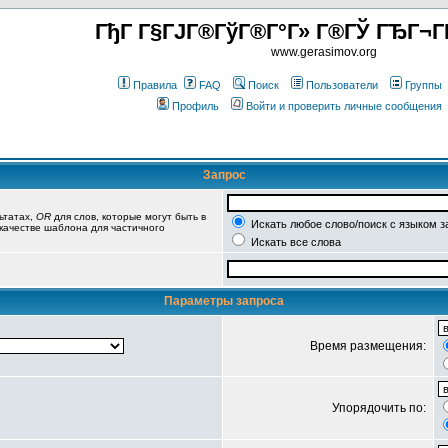
ГђГ Г§ГЈГ®ГўГ®Г°Г» Г®ГЎ ГЂГ¬Г
www.gerasimov.org
Правила
FAQ
Поиск
Пользователи
Группы
Профиль
Войти и проверить личные сообщения
Запрос
ьтатах,
OR
для слов, которые могут быть в
Искать любое слово/поиск с языком з
 качестве шаблона для частичного
Искать все слова
Параметры запроса
Время размещения:
Упорядочить по: