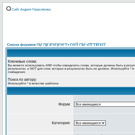
Сайт Андрея Герасимова
Список форумов ГђГ Г§ГЈГ®ГўГ®Г°Г» Г®ГЎ ГЂГ¬ГҐГ°ГЁГЄГҐ
Ключевые слова:
Вы можете использовать
AND
чтобы определить слова, которые должны быть в резул
результатах, и
NOT
для слов, которых в результатах быть не должно. Используйте * в
совпадения.
Поиск по автору:
Используйте * в качестве шаблона
Форум:
Категория: