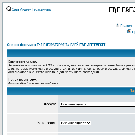
ГђГ Г§Г
Сайт Андрея Герасимова
Правила
П
Список форумов ГђГ Г§ГЈГ®ГўГ®Г°Г» Г®ГЎ ГЂГ¬ГҐГ°ГЁГЄГҐ
Ключевые слова:
Вы можете использовать
AND
чтобы определить слова, которые должны быть в резул
слов, которые могут быть в результатах, и
NOT
для слов, которых в результатах быть
Используйте * в качестве шаблона для частичного совпадения.
Поиск по автору:
Используйте * в качестве шаблона
Па
Форум:
Категория: