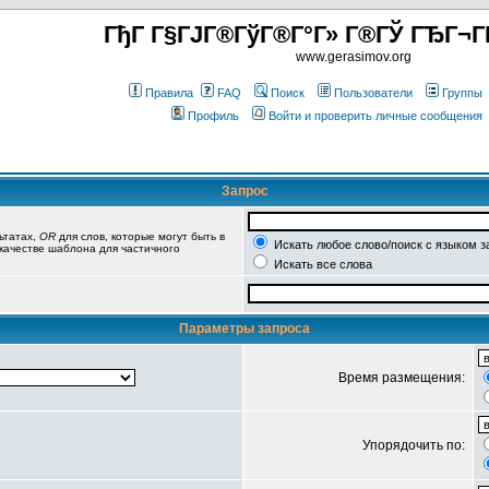
ГђГ Г§ГЈГ®ГўГ®Г°Г» Г®ГЎ ГЂГ¬Г
www.gerasimov.org
Правила
FAQ
Поиск
Пользователи
Группы
Профиль
Войти и проверить личные сообщения
Запрос
ьтатах,
OR
для слов, которые могут быть в
Искать любое слово/поиск с языком з
 качестве шаблона для частичного
Искать все слова
Параметры запроса
Время размещения:
Упорядочить по: