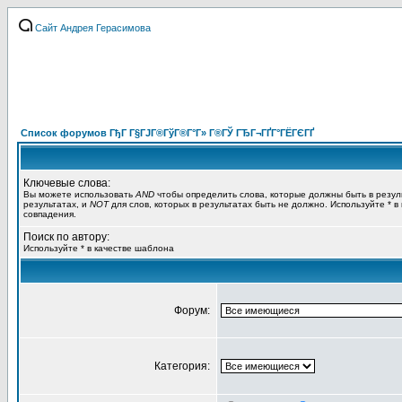
Сайт Андрея Герасимова
Список форумов ГђГ Г§ГЈГ®ГўГ®Г°Г» Г®ГЎ ГЂГ¬ГҐГ°ГЁГЄГҐ
Ключевые слова:
Вы можете использовать
AND
чтобы определить слова, которые должны быть в резул
результатах, и
NOT
для слов, которых в результатах быть не должно. Используйте * в
совпадения.
Поиск по автору:
Используйте * в качестве шаблона
Форум:
Категория: