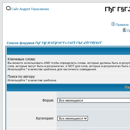
ГђГ Г§Г
Сайт Андрея Герасимова
Правила
П
Список форумов ГђГ Г§ГЈГ®ГўГ®Г°Г» Г®ГЎ ГЂГ¬ГҐГ°ГЁГЄГҐ
Ключевые слова:
Вы можете использовать
AND
чтобы определить слова, которые должны быть в резул
слов, которые могут быть в результатах, и
NOT
для слов, которых в результатах быть
Используйте * в качестве шаблона для частичного совпадения.
Поиск по автору:
Используйте * в качестве шаблона
Па
Форум:
Категория: