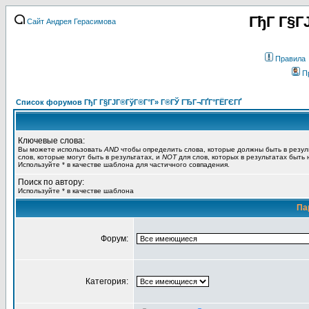
ГђГ Г§Г
Сайт Андрея Герасимова
Правила
П
Список форумов ГђГ Г§ГЈГ®ГўГ®Г°Г» Г®ГЎ ГЂГ¬ГҐГ°ГЁГЄГҐ
Ключевые слова:
Вы можете использовать
AND
чтобы определить слова, которые должны быть в резул
слов, которые могут быть в результатах, и
NOT
для слов, которых в результатах быть
Используйте * в качестве шаблона для частичного совпадения.
Поиск по автору:
Используйте * в качестве шаблона
Па
Форум:
Категория: