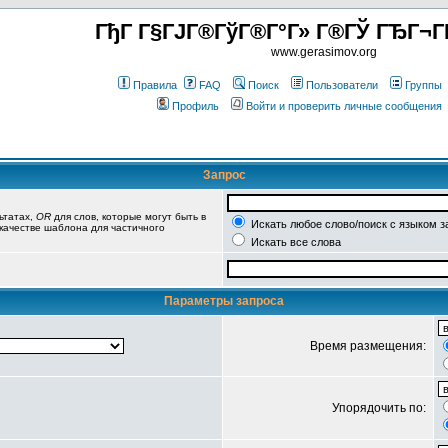
ГђГ Г§ГЈГ®ГўГ®Г°Г» Г®ГЎ ГЂГ¬Г
www.gerasimov.org
Правила
FAQ
Поиск
Пользователи
Группы
Профиль
Войти и проверить личные сообщения
Запрос
ьтатах,
OR
для слов, которые могут быть в
Искать любое слово/поиск с языком з
 качестве шаблона для частичного
Искать все слова
Параметры запроса
Время размещения:
Упорядочить по: