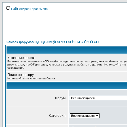
Сайт Андрея Герасимова
Список форумов ГђГ Г§ГЈГ®ГўГ®Г°Г» Г®ГЎ ГЂГ¬ГҐГ°ГЁГЄГҐ
Ключевые слова:
Вы можете использовать
AND
чтобы определить слова, которые должны быть в резул
результатах, и
NOT
для слов, которых в результатах быть не должно. Используйте * в
совпадения.
Поиск по автору:
Используйте * в качестве шаблона
Форум:
Категория: