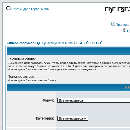
ГђГ Г§Г
Сайт Андрея Герасимова
Правила
П
Список форумов ГђГ Г§ГЈГ®ГўГ®Г°Г» Г®ГЎ ГЂГ¬ГҐГ°ГЁГЄГҐ
Ключевые слова:
Вы можете использовать
AND
чтобы определить слова, которые должны быть в резул
слов, которые могут быть в результатах, и
NOT
для слов, которых в результатах быть
Используйте * в качестве шаблона для частичного совпадения.
Поиск по автору:
Используйте * в качестве шаблона
Па
Форум:
Категория: