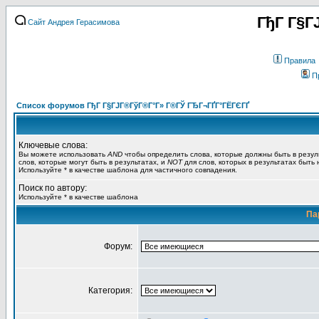
ГђГ Г§Г
Сайт Андрея Герасимова
Правила
П
Список форумов ГђГ Г§ГЈГ®ГўГ®Г°Г» Г®ГЎ ГЂГ¬ГҐГ°ГЁГЄГҐ
Ключевые слова:
Вы можете использовать
AND
чтобы определить слова, которые должны быть в резул
слов, которые могут быть в результатах, и
NOT
для слов, которых в результатах быть
Используйте * в качестве шаблона для частичного совпадения.
Поиск по автору:
Используйте * в качестве шаблона
Па
Форум:
Категория: