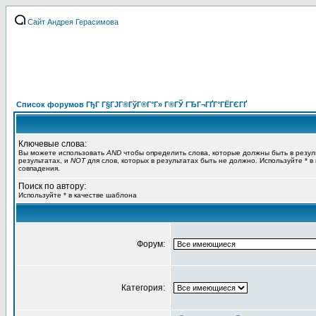
Сайт Андрея Герасимова
Список форумов ГђГ Г§ГЈГ®ГўГ®Г°Г» Г®ГЎ ГЂГ¬ГҐГ°ГЁГЄГҐ
Ключевые слова:
Вы можете использовать
AND
чтобы определить слова, которые должны быть в резул
результатах, и
NOT
для слов, которых в результатах быть не должно. Используйте * в
совпадения.
Поиск по автору:
Используйте * в качестве шаблона
Форум:
Категория: