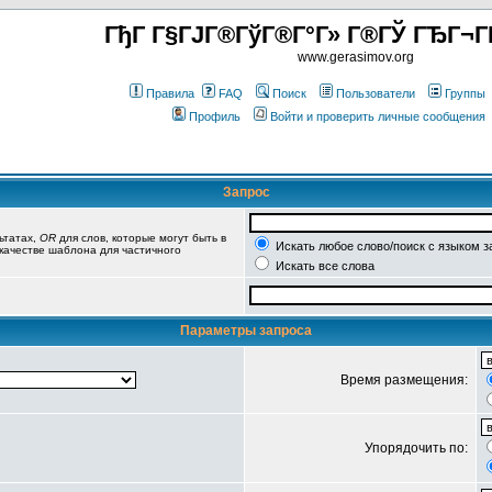
ГђГ Г§ГЈГ®ГўГ®Г°Г» Г®ГЎ ГЂГ¬Г
www.gerasimov.org
Правила
FAQ
Поиск
Пользователи
Группы
Профиль
Войти и проверить личные сообщения
Запрос
ьтатах,
OR
для слов, которые могут быть в
Искать любое слово/поиск с языком з
 качестве шаблона для частичного
Искать все слова
Параметры запроса
Время размещения:
Упорядочить по: