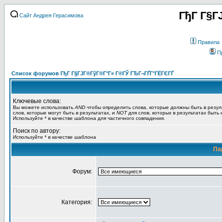
ГђГ Г§Г
Сайт Андрея Герасимова
Правила
П
Список форумов ГђГ Г§ГЈГ®ГўГ®Г°Г» Г®ГЎ ГЂГ¬ГҐГ°ГЁГЄГҐ
Ключевые слова:
Вы можете использовать
AND
чтобы определить слова, которые должны быть в резул
слов, которые могут быть в результатах, и
NOT
для слов, которых в результатах быть
Используйте * в качестве шаблона для частичного совпадения.
Поиск по автору:
Используйте * в качестве шаблона
Па
Форум:
Категория: