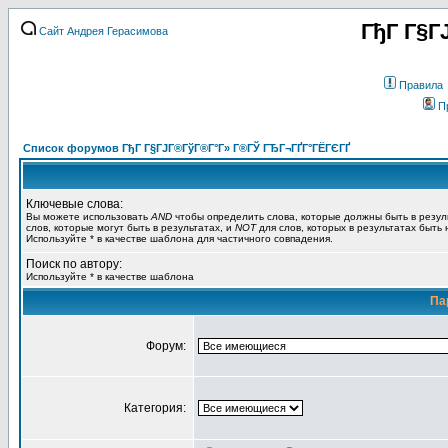
ГђГ Г§Г
Сайт Андрея Герасимова
Правила
П
Список форумов ГђГ Г§ГЈГ®ГўГ®Г°Г» Г®ГЎ ГЂГ¬ГҐГ°ГЁГЄГҐ
Ключевые слова:
Вы можете использовать
AND
чтобы определить слова, которые должны быть в резул
слов, которые могут быть в результатах, и
NOT
для слов, которых в результатах быть
Используйте * в качестве шаблона для частичного совпадения.
Поиск по автору:
Используйте * в качестве шаблона
Па
Форум:
Категория: