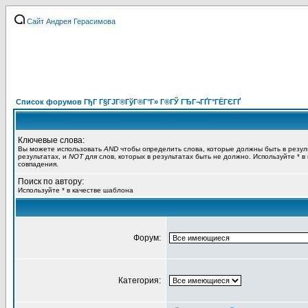
Сайт Андрея Герасимова
Список форумов ГђГ Г§ГЈГ®ГўГ®Г°Г» Г®ГЎ ГЂГ¬ГҐГ°ГЁГЄГҐ
Ключевые слова:
Вы можете использовать
AND
чтобы определить слова, которые должны быть в резул
результатах, и
NOT
для слов, которых в результатах быть не должно. Используйте * в
совпадения.
Поиск по автору:
Используйте * в качестве шаблона
Форум:
Категория: