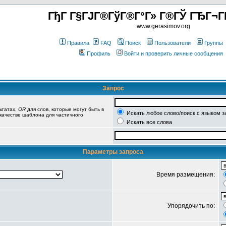
ГђГ Г§ГЈГ®ГўГ®Г°Г» Г®ГЎ ГЂГ¬Г
www.gerasimov.org
Правила
FAQ
Поиск
Пользователи
Группы
Профиль
Войти и проверить личные сообщения
Запрос
ьтатах,
OR
для слов, которые могут быть в
Искать любое слово/поиск с языком з
 качестве шаблона для частичного
Искать все слова
Параметры запроса
Время размещения:
Упорядочить по: