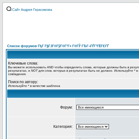
Сайт Андрея Герасимова
Список форумов ГђГ Г§ГЈГ®ГўГ®Г°Г» Г®ГЎ ГЂГ¬ГҐГ°ГЁГЄГҐ
Ключевые слова:
Вы можете использовать
AND
чтобы определить слова, которые должны быть в резул
результатах, и
NOT
для слов, которых в результатах быть не должно. Используйте * в
совпадения.
Поиск по автору:
Используйте * в качестве шаблона
Форум:
Категория: