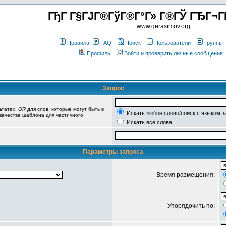
ГђГ Г§ГЈГ®ГўГ®Г°Г» Г®ГЎ ГЂГ¬Г
www.gerasimov.org
Правила
FAQ
Поиск
Пользователи
Группы
Профиль
Войти и проверить личные сообщения
Запрос
ьтатах,
OR
для слов, которые могут быть в
Искать любое слово/поиск с языком з
 качестве шаблона для частичного
Искать все слова
Параметры запроса
Время размещения:
Упорядочить по: