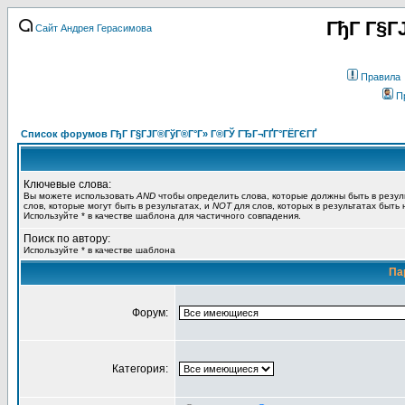
ГђГ Г§Г
Сайт Андрея Герасимова
Правила
П
Список форумов ГђГ Г§ГЈГ®ГўГ®Г°Г» Г®ГЎ ГЂГ¬ГҐГ°ГЁГЄГҐ
Ключевые слова:
Вы можете использовать
AND
чтобы определить слова, которые должны быть в резул
слов, которые могут быть в результатах, и
NOT
для слов, которых в результатах быть
Используйте * в качестве шаблона для частичного совпадения.
Поиск по автору:
Используйте * в качестве шаблона
Па
Форум:
Категория: