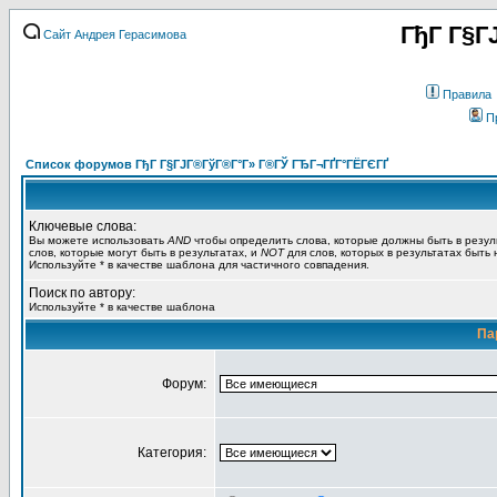
ГђГ Г§Г
Сайт Андрея Герасимова
Правила
П
Список форумов ГђГ Г§ГЈГ®ГўГ®Г°Г» Г®ГЎ ГЂГ¬ГҐГ°ГЁГЄГҐ
Ключевые слова:
Вы можете использовать
AND
чтобы определить слова, которые должны быть в резул
слов, которые могут быть в результатах, и
NOT
для слов, которых в результатах быть
Используйте * в качестве шаблона для частичного совпадения.
Поиск по автору:
Используйте * в качестве шаблона
Па
Форум:
Категория: