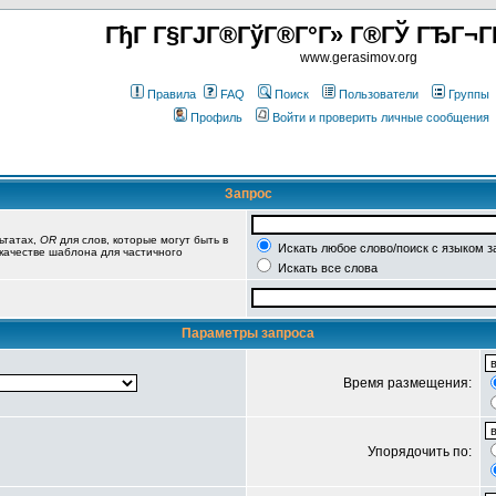
ГђГ Г§ГЈГ®ГўГ®Г°Г» Г®ГЎ ГЂГ¬Г
www.gerasimov.org
Правила
FAQ
Поиск
Пользователи
Группы
Профиль
Войти и проверить личные сообщения
Запрос
ьтатах,
OR
для слов, которые могут быть в
Искать любое слово/поиск с языком з
 качестве шаблона для частичного
Искать все слова
Параметры запроса
Время размещения:
Упорядочить по: