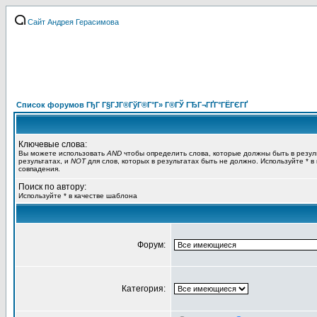
Сайт Андрея Герасимова
Список форумов ГђГ Г§ГЈГ®ГўГ®Г°Г» Г®ГЎ ГЂГ¬ГҐГ°ГЁГЄГҐ
Ключевые слова:
Вы можете использовать
AND
чтобы определить слова, которые должны быть в резул
результатах, и
NOT
для слов, которых в результатах быть не должно. Используйте * в
совпадения.
Поиск по автору:
Используйте * в качестве шаблона
Форум:
Категория: