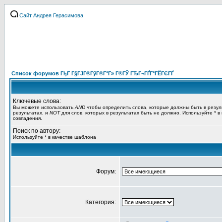
Сайт Андрея Герасимова
Список форумов ГђГ Г§ГЈГ®ГўГ®Г°Г» Г®ГЎ ГЂГ¬ГҐГ°ГЁГЄГҐ
Ключевые слова:
Вы можете использовать
AND
чтобы определить слова, которые должны быть в резул
результатах, и
NOT
для слов, которых в результатах быть не должно. Используйте * в
совпадения.
Поиск по автору:
Используйте * в качестве шаблона
Форум:
Категория: