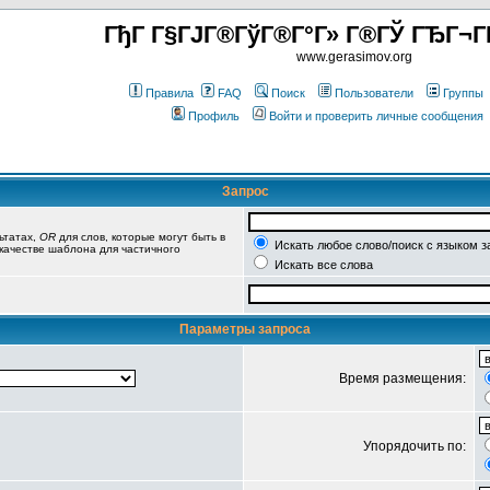
ГђГ Г§ГЈГ®ГўГ®Г°Г» Г®ГЎ ГЂГ¬Г
www.gerasimov.org
Правила
FAQ
Поиск
Пользователи
Группы
Профиль
Войти и проверить личные сообщения
Запрос
ьтатах,
OR
для слов, которые могут быть в
Искать любое слово/поиск с языком з
 качестве шаблона для частичного
Искать все слова
Параметры запроса
Время размещения:
Упорядочить по: