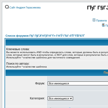
ГђГ Г§Г
Сайт Андрея Герасимова
Правила
П
Список форумов ГђГ Г§ГЈГ®ГўГ®Г°Г» Г®ГЎ ГЂГ¬ГҐГ°ГЁГЄГҐ
Ключевые слова:
Вы можете использовать
AND
чтобы определить слова, которые должны быть в резул
слов, которые могут быть в результатах, и
NOT
для слов, которых в результатах быть
Используйте * в качестве шаблона для частичного совпадения.
Поиск по автору:
Используйте * в качестве шаблона
Па
Форум:
Категория: