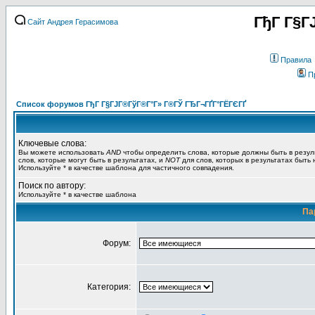
ГђГ Г§Г
Сайт Андрея Герасимова
Правила
П
Список форумов ГђГ Г§ГЈГ®ГўГ®Г°Г» Г®ГЎ ГЂГ¬ГҐГ°ГЁГЄГҐ
Ключевые слова:
Вы можете использовать
AND
чтобы определить слова, которые должны быть в резул
слов, которые могут быть в результатах, и
NOT
для слов, которых в результатах быть
Используйте * в качестве шаблона для частичного совпадения.
Поиск по автору:
Используйте * в качестве шаблона
Па
Форум:
Категория: