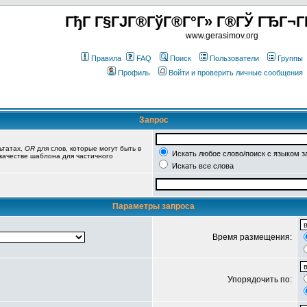
ГђГ Г§ГЈГ®ГўГ®Г°Г» Г®ГЎ ГЂГ¬Г
www.gerasimov.org
Правила
FAQ
Поиск
Пользователи
Группы
Профиль
Войти и проверить личные сообщения
Запрос
ьтатах,
OR
для слов, которые могут быть в
Искать любое слово/поиск с языком з
 качестве шаблона для частичного
Искать все слова
Параметры запроса
Время размещения:
Упорядочить по: