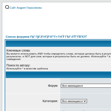
Сайт Андрея Герасимова
Список форумов ГђГ Г§ГЈГ®ГўГ®Г°Г» Г®ГЎ ГЂГ¬ГҐГ°ГЁГЄГҐ
Ключевые слова:
Вы можете использовать
AND
чтобы определить слова, которые должны быть в резул
результатах, и
NOT
для слов, которых в результатах быть не должно. Используйте * в
совпадения.
Поиск по автору:
Используйте * в качестве шаблона
Форум:
Категория: