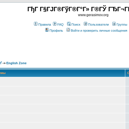
ГђГ Г§ГЈГ®ГўГ®Г°Г» Г®ГЎ ГЂГ¬Г
www.gerasimov.org
Правила
FAQ
Поиск
Пользователи
Группы
Профиль
Войти и проверить личные сообщения
Ґ
->
English Zone
емы
О