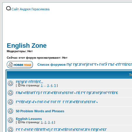
Сайт Андрея Герасимова
English Zone
Модераторы: Нет
Сейчас этот форум просматривают: Нет
Список форумов ГђГ Г§ГЈГ®ГўГ®Г°Г» Г®ГЎ ГЂГ¬ГҐГ°ГЁГЄГ
Т
Г€Г§ГіГ·ГҐГ­ГЁГҐ...
[
На страницу:
1
...
3
,
4
,
5
]
ГЉГ«ГЁГёГҐ Гў Г Г­ГЈГ«ГЁГ©Г±ГЄГ®Г¬ ГЁ Г°Г Г§ГЈГ®ГўГ®Г°Г­ГЁГЄ
Г”ГЁГ«ГјГ¬Г» Г®Г­-Г«Г Г©Г­ Г­Г Г Г­ГЈГ«ГЁГ©Г±ГЄГ®Г¬
50 Problem Words and Phrases
English Lessons
[
На страницу:
1
,
2
,
3
,
4
]
Г‘Г Г¬Г®ГіГ·ГЁГІГҐГ«Гј Г Г­ГЈГ«ГЁГ©Г±ГЄГ®ГЈГ® ГїГ§Г»ГЄГ