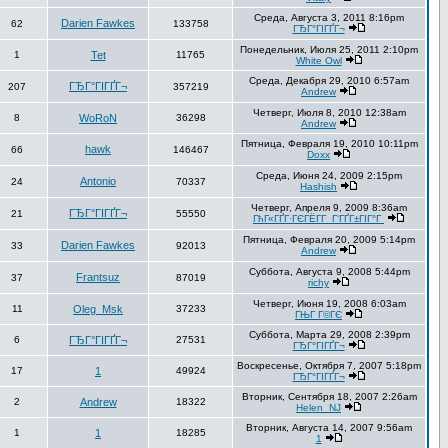
Среда, Августа 3, 2011 8:16pm
Darien Fawkes
62
133758
ГЂГ°ГІГҐГ¬
Понедельник, Июля 25, 2011 2:10pm
1
Tet
11765
White Owl
Среда, Декабря 29, 2010 6:57am
ГЂГ°ГІГҐГ¬
207
357219
Andrew
Четверг, Июля 8, 2010 12:38am
8
WoRoN
36298
Andrew
Пятница, Февраля 19, 2010 10:11pm
hawk
66
146467
Doxx
Среда, Июня 24, 2009 2:15pm
Antonio
24
70337
Hashish
Четверг, Апреля 9, 2009 8:36am
ГЂГ°ГІГҐГ¬
21
55550
ГћГ«ГҐГ·ГЄГЁГ­Г Г‘ГҐГ±ГІГ°Г
Пятница, Февраля 20, 2009 5:14pm
Darien Fawkes
33
92013
Andrew
Суббота, Августа 9, 2008 5:44pm
Frantsuz
37
87019
richy
Четверг, Июня 19, 2008 6:03am
11
Oleg_Msk
37233
ГЊГ Г©ГЄ
Суббота, Марта 29, 2008 2:39pm
6
ГЂГ°ГІГҐГ¬
27531
ГЂГ°ГІГҐГ¬
Воскресенье, Октября 7, 2007 5:18pm
17
1
49924
ГЂГ°ГІГҐГ¬
Вторник, Сентября 18, 2007 2:26am
2
Andrew
18322
Helen_NJ
Вторник, Августа 14, 2007 9:56am
1
1
18285
1