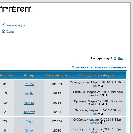
ҐГ°ГЁГЄГҐ
Регистрация
Вход
На страницу
1
,
2
След.
Отметить все темы как прочтённые
тветов
Автор
Просмотров
Последнее сообщение
Понедельник, Марта 28, 2016 4:29pm
R.E.M
81
185533
Tet
Пятница, Марта 25, 2016 10:16am
15
serjik
46827
ZarinkaR
Суббота, Марта 19, 2016 9:49pm
15
MaxiM
36623
ZarinkaR
Пятница, Марта 4, 2016 6:37pm
2
Andrew
16521
Tet
Суббота, Февраля 9, 2013 8:33am
Olga
73
175036
MaxiM
Четверг, Октября 27, 2011 1:57pm
0
Vitaly
18030
Vitaly