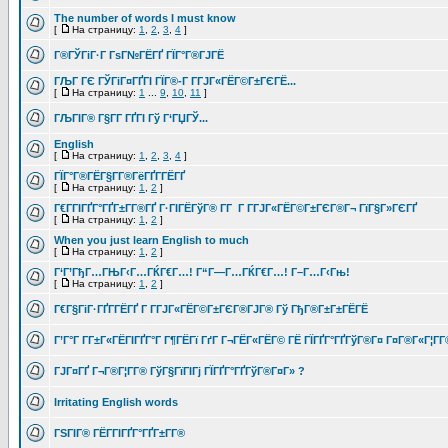
The number of words I must know
[
На страницу:
1
,
2
,
3
,
4
]
Г®ГЎГіГ·Г ГѕГ№ГЁГҐ ГЇГ°Г®ГЈГЁ
ГЉГ ГЄ ГЎГіГ¤ГҐГІ ГЇГ®-Г Г­ГЈГ«ГЁГ©Г±ГЄГЁ...
[
На страницу:
1
...
9
,
10
,
11
]
ГЉГІГ® Г§Г­Г ГҐГІ Гў Г‘ГЏГЎ...
English
[
На страницу:
1
,
2
,
3
,
4
]
ГЇГ°Г®ГЁГ§Г­Г®ГёГҐГ­ГЁГҐ
[
На страницу:
1
,
2
]
Г€Г­ГІГҐГ°ГҐГ±Г­Г®ГҐ Г·ГІГЁГўГ® Г­Г Г Г­ГЈГ«ГЁГ©Г±ГЄГ®Г¬ ГїГ§Г»ГЄГҐ
[
На страницу:
1
,
2
]
When you just learn English to much
[
На страницу:
1
,
2
]
Г‘Г’ГђГ…ГЊГ‹Г…ГЌГ€Г…! Г“Г—Г…ГЌГ€Г…! Г–Г…Г‹Гњ!
[
На страницу:
1
,
2
]
Г€Г§ГіГ·ГҐГ­ГЁГҐ Г Г­ГЈГ«ГЁГ©Г±ГЄГ®ГЈГ® Гў ГђГ®Г±Г±ГЁГЁ
Г’Г°Г Г­Г±Г«ГЁГІГҐГ°Г Г¶ГЁГї ГґГ Г¬ГЁГ«ГЁГ© ГЁ ГЇГҐГ°ГҐГўГ®Г¤ Г¤Г®Г«Г¦Г­
ГЈГ¤ГҐ Г¬Г®Г¦Г­Г® ГўГ§ГїГІГј ГЇГҐГ°ГҐГўГ®Г¤Г» ?
Irritating English words
ГЅГІГ® ГЁГ­ГІГҐГ°ГҐГ±Г­Г®