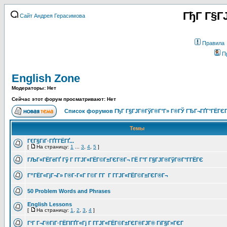
ГђГ Г§Г
Сайт Андрея Герасимова
Правила
П
English Zone
Модераторы: Нет
Сейчас этот форум просматривают: Нет
Список форумов ГђГ Г§ГЈГ®ГўГ®Г°Г» Г®ГЎ ГЂГ¬ГҐГ°ГЁГЄГ
Темы
Г€Г§ГіГ·ГҐГ­ГЁГҐ...
[
На страницу:
1
...
3
,
4
,
5
]
ГЉГ«ГЁГёГҐ Гў Г Г­ГЈГ«ГЁГ©Г±ГЄГ®Г¬ ГЁ Г°Г Г§ГЈГ®ГўГ®Г°Г­ГЁГЄ
Г”ГЁГ«ГјГ¬Г» Г®Г­-Г«Г Г©Г­ Г­Г Г Г­ГЈГ«ГЁГ©Г±ГЄГ®Г¬
50 Problem Words and Phrases
English Lessons
[
На страницу:
1
,
2
,
3
,
4
]
Г‘Г Г¬Г®ГіГ·ГЁГІГҐГ«Гј Г Г­ГЈГ«ГЁГ©Г±ГЄГ®ГЈГ® ГїГ§Г»ГЄГ