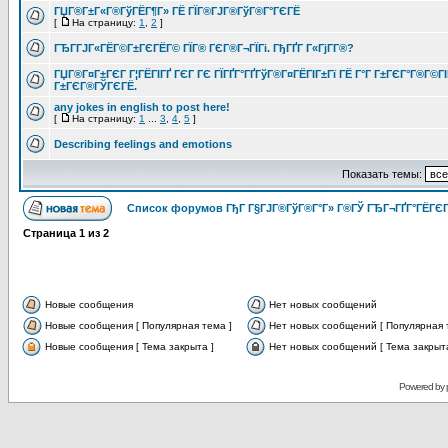
ГЏГ®Г±Г«Г®ГўГЁГ¶Г» ГЁ ГЇГ®ГЈГ®ГўГ®Г°ГЄГЁ
[
На страницу:
1
,
2
]
ГЂГ­ГЈГ«ГЁГ©Г±ГЄГЁГ© ГЇГ® ГЄГ®Г¬ГЇГі. ГђГҐГ Г«ГјГ­Г®?
ГЏГ®Г¤Г±ГЄГ Г¦ГЁГІГҐ ГЄГ ГЄ ГЇГҐГ°ГҐГўГ®Г¤ГЁГІГ±Гї ГЁ Г°Г Г±ГЄГ°Г®Г©ГІ
Г±ГЄГ®ГЎГЄГЁ.
any jokes in english to post here!
[
На страницу:
1
...
3
,
4
,
5
]
Describing feelings and emotions
Показать темы:
Список форумов ГђГ Г§ГЈГ®ГўГ®Г°Г» Г®ГЎ ГЂГ¬ГҐГ°ГЁГЄГ
Страница
1
из
2
Новые сообщения
Нет новых сообщений
Новые сообщения [ Популярная тема ]
Нет новых сообщений [ Популярная 
Новые сообщения [ Тема закрыта ]
Нет новых сообщений [ Тема закрыта
Powered by