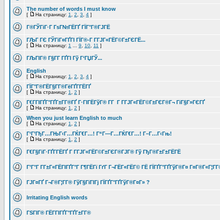
The number of words I must know
[
На страницу:
1
,
2
,
3
,
4
]
Г®ГЎГіГ·Г ГѕГ№ГЁГҐ ГЇГ°Г®ГЈГЁ
ГЉГ ГЄ ГЎГіГ¤ГҐГІ ГЇГ®-Г Г­ГЈГ«ГЁГ©Г±ГЄГЁ...
[
На страницу:
1
...
9
,
10
,
11
]
ГЉГІГ® Г§Г­Г ГҐГІ Гў Г‘ГЏГЎ...
English
[
На страницу:
1
,
2
,
3
,
4
]
ГЇГ°Г®ГЁГ§Г­Г®ГёГҐГ­ГЁГҐ
[
На страницу:
1
,
2
]
Г€Г­ГІГҐГ°ГҐГ±Г­Г®ГҐ Г·ГІГЁГўГ® Г­Г Г Г­ГЈГ«ГЁГ©Г±ГЄГ®Г¬ ГїГ§Г»ГЄГҐ
[
На страницу:
1
,
2
]
When you just learn English to much
[
На страницу:
1
,
2
]
Г‘Г’ГђГ…ГЊГ‹Г…ГЌГ€Г…! Г“Г—Г…ГЌГ€Г…! Г–Г…Г‹Гњ!
[
На страницу:
1
,
2
]
Г€Г§ГіГ·ГҐГ­ГЁГҐ Г Г­ГЈГ«ГЁГ©Г±ГЄГ®ГЈГ® Гў ГђГ®Г±Г±ГЁГЁ
Г’Г°Г Г­Г±Г«ГЁГІГҐГ°Г Г¶ГЁГї ГґГ Г¬ГЁГ«ГЁГ© ГЁ ГЇГҐГ°ГҐГўГ®Г¤ Г¤Г®Г«Г¦Г­
ГЈГ¤ГҐ Г¬Г®Г¦Г­Г® ГўГ§ГїГІГј ГЇГҐГ°ГҐГўГ®Г¤Г» ?
Irritating English words
ГЅГІГ® ГЁГ­ГІГҐГ°ГҐГ±Г­Г®