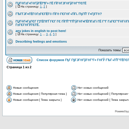
ГЏГ®Г±Г«Г®ГўГЁГ¶Г» ГЁ ГЇГ®ГЈГ®ГўГ®Г°ГЄГЁ
[
На страницу:
1
,
2
]
ГЂГ­ГЈГ«ГЁГ©Г±ГЄГЁГ© ГЇГ® ГЄГ®Г¬ГЇГі. ГђГҐГ Г«ГјГ­Г®?
ГЏГ®Г¤Г±ГЄГ Г¦ГЁГІГҐ ГЄГ ГЄ ГЇГҐГ°ГҐГўГ®Г¤ГЁГІГ±Гї ГЁ Г°Г Г±ГЄГ°Г®Г©ГІ
Г±ГЄГ®ГЎГЄГЁ.
any jokes in english to post here!
[
На страницу:
1
...
3
,
4
,
5
]
Describing feelings and emotions
Показать темы:
Список форумов ГђГ Г§ГЈГ®ГўГ®Г°Г» Г®ГЎ ГЂГ¬ГҐГ°ГЁГЄГ
Страница
1
из
2
Новые сообщения
Нет новых сообщений
Новые сообщения [ Популярная тема ]
Нет новых сообщений [ Популярная 
Новые сообщения [ Тема закрыта ]
Нет новых сообщений [ Тема закрыта
Powered by