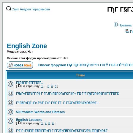
ГђГ Г§Г
Сайт Андрея Герасимова
Правила
П
English Zone
Модераторы: Нет
Сейчас этот форум просматривают: Нет
Список форумов ГђГ Г§ГЈГ®ГўГ®Г°Г» Г®ГЎ ГЂГ¬ГҐГ°ГЁГЄГ
Темы
Г€Г§ГіГ·ГҐГ­ГЁГҐ...
[
На страницу:
1
...
3
,
4
,
5
]
ГЉГ«ГЁГёГҐ Гў Г Г­ГЈГ«ГЁГ©Г±ГЄГ®Г¬ ГЁ Г°Г Г§ГЈГ®ГўГ®Г°Г­ГЁГЄ
Г”ГЁГ«ГјГ¬Г» Г®Г­-Г«Г Г©Г­ Г­Г Г Г­ГЈГ«ГЁГ©Г±ГЄГ®Г¬
50 Problem Words and Phrases
English Lessons
[
На страницу:
1
,
2
,
3
,
4
]
Г‘Г Г¬Г®ГіГ·ГЁГІГҐГ«Гј Г Г­ГЈГ«ГЁГ©Г±ГЄГ®ГЈГ® ГїГ§Г»ГЄГ