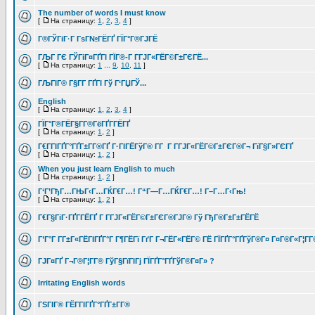
The number of words I must know
[
На страницу:
1
,
2
,
3
,
4
]
Г®ГЎГіГ·Г ГѕГ№ГЁГҐ ГЇГ°Г®ГЈГЁ
ГЉГ ГЄ ГЎГіГ¤ГҐГІ ГЇГ®-Г Г­ГЈГ«ГЁГ©Г±ГЄГЁ...
[
На страницу:
1
...
9
,
10
,
11
]
ГЉГІГ® Г§Г­Г ГҐГІ Гў Г‘ГЏГЎ...
English
[
На страницу:
1
,
2
,
3
,
4
]
ГЇГ°Г®ГЁГ§Г­Г®ГёГҐГ­ГЁГҐ
[
На страницу:
1
,
2
]
Г€Г­ГІГҐГ°ГҐГ±Г­Г®ГҐ Г·ГІГЁГўГ® Г­Г Г Г­ГЈГ«ГЁГ©Г±ГЄГ®Г¬ ГїГ§Г»ГЄГҐ
[
На страницу:
1
,
2
]
When you just learn English to much
[
На страницу:
1
,
2
]
Г‘Г’ГђГ…ГЊГ‹Г…ГЌГ€Г…! Г“Г—Г…ГЌГ€Г…! Г–Г…Г‹Гњ!
[
На страницу:
1
,
2
]
Г€Г§ГіГ·ГҐГ­ГЁГҐ Г Г­ГЈГ«ГЁГ©Г±ГЄГ®ГЈГ® Гў ГђГ®Г±Г±ГЁГЁ
Г’Г°Г Г­Г±Г«ГЁГІГҐГ°Г Г¶ГЁГї ГґГ Г¬ГЁГ«ГЁГ© ГЁ ГЇГҐГ°ГҐГўГ®Г¤ Г¤Г®Г«Г¦Г­
ГЈГ¤ГҐ Г¬Г®Г¦Г­Г® ГўГ§ГїГІГј ГЇГҐГ°ГҐГўГ®Г¤Г» ?
Irritating English words
ГЅГІГ® ГЁГ­ГІГҐГ°ГҐГ±Г­Г®