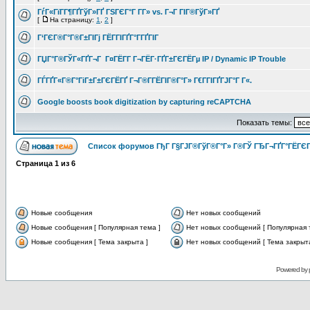
ГѓГ«ГїГ­Г¶ГҐГўГ»ГҐ ГЅГЄГ°Г Г­Г» vs. Г¬Г ГІГ®ГўГ»ГҐ
[
На страницу:
1
,
2
]
Г‘ГЄГ®Г°Г®Г±ГІГј ГЁГ­ГІГҐГ°Г­ГҐГІГ
ГЏГ°Г®ГЎГ«ГҐГ¬Г Г¤ГЁГ­Г Г¬ГЁГ·ГҐГ±ГЄГЁГµ IP / Dynamic IP Trouble
ГЃГҐГ«Г®Г°ГіГ±Г±ГЄГЁГҐ Г¬Г®Г­ГЁГІГ®Г°Г» Г€Г­ГІГҐГЈГ°Г Г«.
Google boosts book digitization by capturing reCAPTCHA
Показать темы:
Список форумов ГђГ Г§ГЈГ®ГўГ®Г°Г» Г®ГЎ ГЂГ¬ГҐГ°ГЁГЄГ
Страница
1
из
6
Новые сообщения
Нет новых сообщений
Новые сообщения [ Популярная тема ]
Нет новых сообщений [ Популярная 
Новые сообщения [ Тема закрыта ]
Нет новых сообщений [ Тема закрыта
Powered by