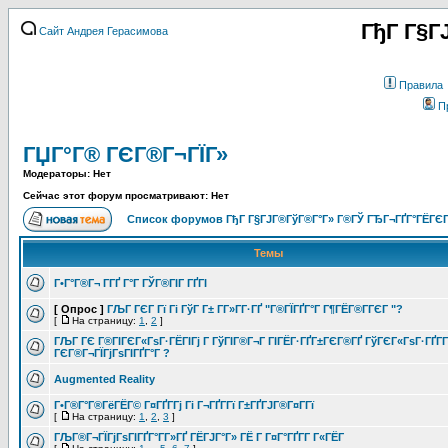
ГђГ Г§Г
Сайт Андрея Герасимова
Правила
П
ГЏГ°Г® ГЄГ®Г¬ГЇГ»
Модераторы: Нет
Сейчас этот форум просматривают: Нет
Список форумов ГђГ Г§ГЈГ®ГўГ®Г°Г» Г®ГЎ ГЂГ¬ГҐГ°ГЁГЄГ
Темы
Г•Г°Г®Г¬ Г­ГҐ Г°Г ГЎГ®ГІГ ГҐГІ
[ Опрос ]
ГЉГ ГЄГ Гї Гі ГўГ Г± Г­Г»Г­Г·ГҐ "Г®ГЇГҐГ°Г Г¶ГЁГ®Г­ГЄГ "?
[
На страницу:
1
,
2
]
ГЉГ ГЄ Г®ГІГЄГ«ГѕГ·ГЁГІГј Г ГўГІГ®Г¬Г ГІГЁГ·ГҐГ±ГЄГ®ГҐ ГўГЄГ«ГѕГ·ГҐГ­
ГЄГ®Г¬ГЇГјГѕГІГҐГ°Г ?
Augmented Reality
Г•Г®Г°Г®ГёГЁГ© Г¤ГҐГ­Гј Гі Г¬ГҐГ­Гї Г±ГҐГЈГ®Г¤Г­Гї
[
На страницу:
1
,
2
,
3
]
ГЉГ®Г¬ГЇГјГѕГІГҐГ°Г­Г»ГҐ ГЁГЈГ°Г» ГЁ Г Г¤Г°ГҐГ­Г Г«ГЁГ­