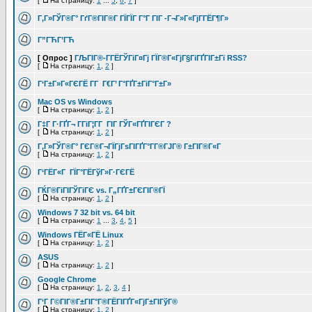
[
На страницу:
1
...
5
,
6
,
7
]
Г‚Г»ГЎГ®Г° ГґГ®ГІГ®Г ГЇГЇГ Г°Г ГІГ -Г¬Г»Г«ГјГ­ГЁГ¶Г»
Г”ГЋГ’ГЋ
[ Опрос ]
ГЉГІГ®-Г­ГЁГЎГіГ¤Гј ГЇГ®Г«ГјГ§ГіГҐГІГ±Гї RSS?
[
На страницу:
1
,
2
]
Г‘Г±Г»Г«ГЄГЁ Г­Г Г€Г’ Г°ГҐГ±ГіГ°Г±Г»
Mac OS vs Windows
[
На страницу:
1
,
2
]
Г‡Г Г·ГҐГ¬ Г­ГіГ¦Г­Г ГІГ ГЎГ«ГҐГІГЄГ ?
[
На страницу:
1
,
2
]
Г‚Г»ГЎГ®Г° ГЄГ®Г¬ГЇГјГѕГІГҐГ°Г­Г®ГЈГ® Г±ГІГ®Г«Г
[
На страницу:
1
,
2
]
Г‘ГЁГ«Г ГЇГ°ГЁГўГ»Г·ГЄГЁ
ГЌГ®ГіГІГЎГіГЄ vs. Г„ГҐГ±ГЄГІГ®ГЇ
[
На страницу:
1
,
2
]
Windows 7 32 bit vs. 64 bit
[
На страницу:
1
...
3
,
4
,
5
]
Windows ГЁГ«ГЁ Linux
[
На страницу:
1
,
2
]
ASUS
[
На страницу:
1
,
2
]
Google Chrome
[
На страницу:
1
,
2
,
3
,
4
]
Г‘Г Г©ГІГ®Г±ГІГ°Г®ГЁГІГҐГ«ГјГ±ГІГўГ®
[
На страницу:
1
,
2
]