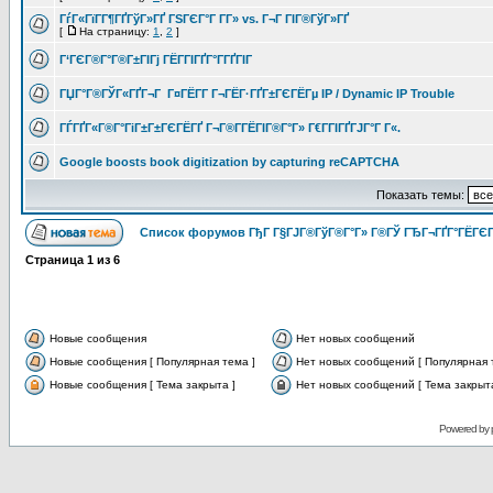
ГѓГ«ГїГ­Г¶ГҐГўГ»ГҐ ГЅГЄГ°Г Г­Г» vs. Г¬Г ГІГ®ГўГ»ГҐ
[
На страницу:
1
,
2
]
Г‘ГЄГ®Г°Г®Г±ГІГј ГЁГ­ГІГҐГ°Г­ГҐГІГ
ГЏГ°Г®ГЎГ«ГҐГ¬Г Г¤ГЁГ­Г Г¬ГЁГ·ГҐГ±ГЄГЁГµ IP / Dynamic IP Trouble
ГЃГҐГ«Г®Г°ГіГ±Г±ГЄГЁГҐ Г¬Г®Г­ГЁГІГ®Г°Г» Г€Г­ГІГҐГЈГ°Г Г«.
Google boosts book digitization by capturing reCAPTCHA
Показать темы:
Список форумов ГђГ Г§ГЈГ®ГўГ®Г°Г» Г®ГЎ ГЂГ¬ГҐГ°ГЁГЄГ
Страница
1
из
6
Новые сообщения
Нет новых сообщений
Новые сообщения [ Популярная тема ]
Нет новых сообщений [ Популярная 
Новые сообщения [ Тема закрыта ]
Нет новых сообщений [ Тема закрыта
Powered by