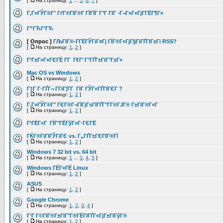
[
На страницу:
1
...
5
,
6
,
7
]
Г‚Г»ГЎГ®Г° ГґГ®ГІГ®Г ГЇГЇГ Г°Г ГІГ -Г¬Г»Г«ГјГ­ГЁГ¶Г»
Г”ГЋГ’ГЋ
[ Опрос ]
ГЉГІГ®-Г­ГЁГЎГіГ¤Гј ГЇГ®Г«ГјГ§ГіГҐГІГ±Гї RSS?
[
На страницу:
1
,
2
]
Г‘Г±Г»Г«ГЄГЁ Г­Г Г€Г’ Г°ГҐГ±ГіГ°Г±Г»
Mac OS vs Windows
[
На страницу:
1
,
2
]
Г‡Г Г·ГҐГ¬ Г­ГіГ¦Г­Г ГІГ ГЎГ«ГҐГІГЄГ ?
[
На страницу:
1
,
2
]
Г‚Г»ГЎГ®Г° ГЄГ®Г¬ГЇГјГѕГІГҐГ°Г­Г®ГЈГ® Г±ГІГ®Г«Г
[
На страницу:
1
,
2
]
Г‘ГЁГ«Г ГЇГ°ГЁГўГ»Г·ГЄГЁ
ГЌГ®ГіГІГЎГіГЄ vs. Г„ГҐГ±ГЄГІГ®ГЇ
[
На страницу:
1
,
2
]
Windows 7 32 bit vs. 64 bit
[
На страницу:
1
...
3
,
4
,
5
]
Windows ГЁГ«ГЁ Linux
[
На страницу:
1
,
2
]
ASUS
[
На страницу:
1
,
2
]
Google Chrome
[
На страницу:
1
,
2
,
3
,
4
]
Г‘Г Г©ГІГ®Г±ГІГ°Г®ГЁГІГҐГ«ГјГ±ГІГўГ®
[
На страницу:
1
,
2
]