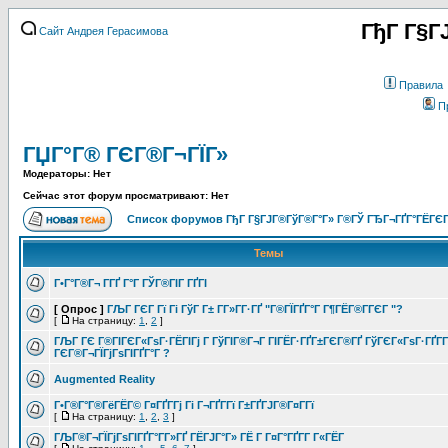
ГђГ Г§Г
Сайт Андрея Герасимова
Правила
П
ГЏГ°Г® ГЄГ®Г¬ГЇГ»
Модераторы: Нет
Сейчас этот форум просматривают: Нет
Список форумов ГђГ Г§ГЈГ®ГўГ®Г°Г» Г®ГЎ ГЂГ¬ГҐГ°ГЁГЄГ
Темы
Г•Г°Г®Г¬ Г­ГҐ Г°Г ГЎГ®ГІГ ГҐГІ
[ Опрос ]
ГЉГ ГЄГ Гї Гі ГўГ Г± Г­Г»Г­Г·ГҐ "Г®ГЇГҐГ°Г Г¶ГЁГ®Г­ГЄГ "?
[
На страницу:
1
,
2
]
ГЉГ ГЄ Г®ГІГЄГ«ГѕГ·ГЁГІГј Г ГўГІГ®Г¬Г ГІГЁГ·ГҐГ±ГЄГ®ГҐ ГўГЄГ«ГѕГ·ГҐГ­
ГЄГ®Г¬ГЇГјГѕГІГҐГ°Г ?
Augmented Reality
Г•Г®Г°Г®ГёГЁГ© Г¤ГҐГ­Гј Гі Г¬ГҐГ­Гї Г±ГҐГЈГ®Г¤Г­Гї
[
На страницу:
1
,
2
,
3
]
ГЉГ®Г¬ГЇГјГѕГІГҐГ°Г­Г»ГҐ ГЁГЈГ°Г» ГЁ Г Г¤Г°ГҐГ­Г Г«ГЁГ­